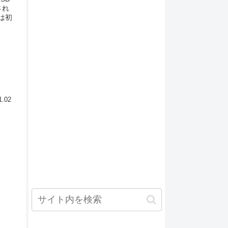
され
は初
1.02