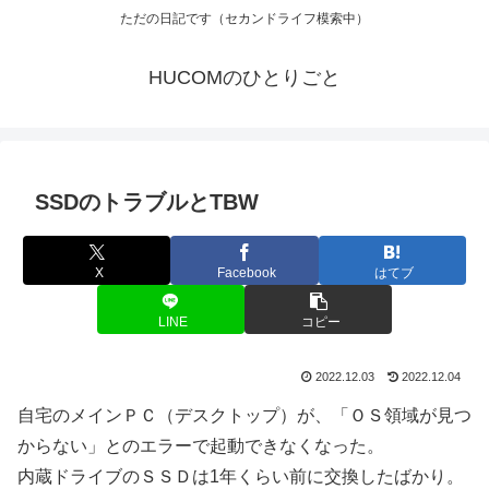
ただの日記です（セカンドライフ模索中）
HUCOMのひとりごと
SSDのトラブルとTBW
X
Facebook
はてブ
LINE
コピー
2022.12.03
2022.12.04
自宅のメインＰＣ（デスクトップ）が、「ＯＳ領域が見つ
からない」とのエラーで起動できなくなった。
内蔵ドライブのＳＳＤは1年くらい前に交換したばかり。