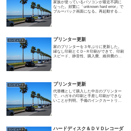
家族が使っているパソコンが最近不調に
なった。頻繁に「unknown hard error」で
ブルーバック画面になる。再起動すると
直るが、時間が経つと同じ現象になる。
ハードディスクのスキャン、メモリのチ
ェックをするが特に異常はない。そうこ
うす...
プリンター更新
コンピュータ
家のプリンターを３年ぶりに更新した。
縁なし印刷とＣＤ−Ｒ印刷ができて、印刷
スピード、静音性、購入費、維持費の安
さなどでバランスのとれたキャノンのＰ
ＩＸＵＳ８５０ｉを選んだ。ＰＣデポで
２２，０００円だった。上位機種の９５
０ｉも候補に売れたが、...
プリンター更新
コンピュータ
代替機として購入した中古のプリンター
で、ハガキの印刷と手差し印刷ができな
いことが判明。予備のインクカートリッ
ジは無駄になるが、別の機種を購入する
ことにした。エプソン、キャノンをほぼ
交互に購入してきたが、今回初めてブラ
ザーを選定。購入したのは...
ハードディスク＆ＤＶＤレコーダ
コンピュータ