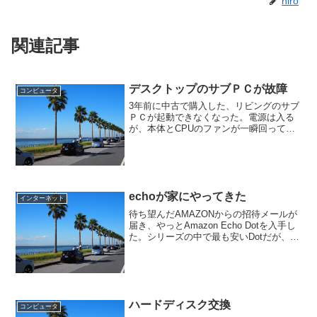
hiro
関連記事
デスクトップのサブＰＣが故障
コンピュータ
3年前に中古で購入した、リビングのサブ
ＰＣが起動できなくなった。電源は入る
が、本体とCPUのファンが一瞬回ってす
ぐに止まってしまう。LEDのインジケー
タが数秒間隔で点滅する。まず電源を疑
う。省スペース型のデスクトップで電源
は内蔵されておらず...
echoが家にやってきた
インターネット
待ち望んだAMAZONからの招待メールが
届き、やっとAmazon Echo Dotを入手し
た。シリーズの中で最も安いDotだが、基
本機能は上位機種と変わらないようだ。
まずは、スマホに専用アプリをインスト
ールし、その後自宅にWi-Fiルータに...
ハードディスク交換
コンピュータ