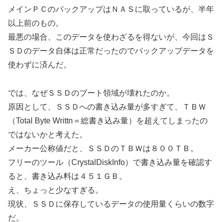
メインＰＣのバックアップはＮＡＳに取っているが、半年
以上前のもの。
最悪の場合、このデータを使わざるを得ないが、今回はＳ
ＳＤのデータ自体は正常だったのでバックアップデータを
使わずに済んだ。
では、なぜＳＳＤのブート領域が壊れたのか。
原因として、ＳＳＤへの書き込み量が多すぎて、ＴＢＷ
（Total Byte Writtn＝総書き込み量）を超えてしまったの
ではないかと考えた。
メーカー公称値だと、ＳＳＤのＴＢＷは８００ＴＢ。
フリーのツール（CrystalDiskInfo）で書き込み量を確認す
ると、書き込み料は４５１ＧＢ。
え、ちょっと少なすぎる。
現状、ＳＳＤに保存しているデータの使用量くらいの数字
だ。